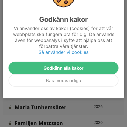
Tack till våra 365-medlemmar – ni
gör judon möjlig 365 dagar om året
Godkänn kakor
Vi använder oss av kakor (cookies) för att vår
SPONSRINGS
webbplats ska fungera bra för dig. De används
NAMN
ÅR
även för webbanalys i syfte att hjälpa oss att
förbättra våra tjänster.
Breno Henrique Silveira
2026
Så använder vi cookies
Barros
Godkänn alla kakor
Ellen Västlund
2026
Bara nödvändiga
Robin Olsson
2026
Maria Tunhemsäter
2026
Familjen Mattsson
2026