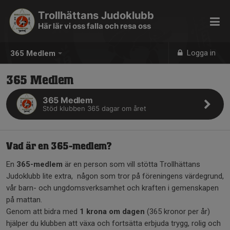
Trollhättans Judoklubb
Här lär vi oss falla och resa oss
Logga in
365 Medlem
365 Medlem
365 Medlem
Stöd klubben 365 dagar om året
Vad är en 365-medlem?
En
365-medlem
är en person som vill stötta Trollhättans
Judoklubb lite extra, någon som tror på föreningens värdegrund,
vår barn- och ungdomsverksamhet och kraften i gemenskapen
på mattan.
Genom att bidra med
1 krona om dagen
(365 kronor per år)
hjälper du klubben att växa och fortsätta erbjuda trygg, rolig och