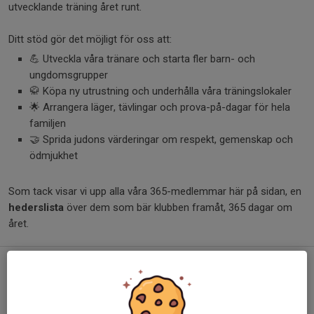
utvecklande träning året runt.
Ditt stöd gör det möjligt för oss att:
💪 Utveckla våra tränare och starta fler barn- och
ungdomsgrupper
🥋 Köpa ny utrustning och underhålla våra träningslokaler
🌟 Arrangera läger, tävlingar och prova-på-dagar för hela
familjen
🤝 Sprida judons värderingar om respekt, gemenskap och
ödmjukhet
Som tack visar vi upp alla våra 365-medlemmar här på sidan, en
hederslista
över dem som bär klubben framåt, 365 dagar om
året.