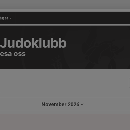
äger
 Judoklubb
resa oss
a
November 2026