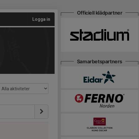
Officiell klädpartner
Logga in
Samarbetspartners