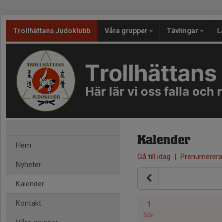
Trollhättans Judoklubb
Våra grupper
Tävlingar
L
Trollhättans
Här lär vi oss falla och 
Kalender
Hem
Gå till idag
|
Prenumerer
Nyheter
Kalender
Kontakt
1
Sön