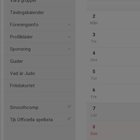
Våra grupper
Tävlingskalender
2
Mån
Föreningsinfo
3
Profilkläder
Tis
Sponsring
4
Ons
Guider
5
Vad är Judo
Tor
Fritidskortet
6
Fre
Smoothcomp
7
Lör
Tjk Officiella spellista
8
Sön