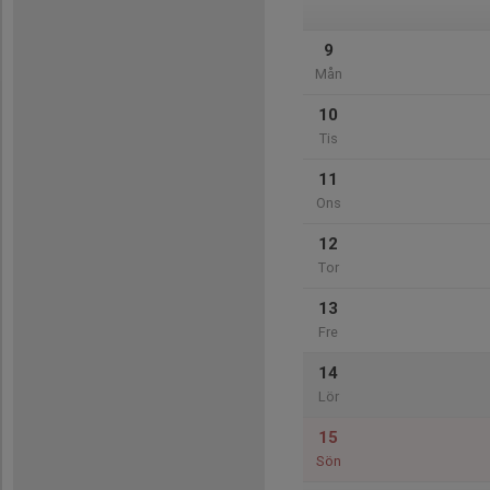
9
Mån
10
Tis
11
Ons
12
Tor
13
Fre
14
Lör
15
Sön