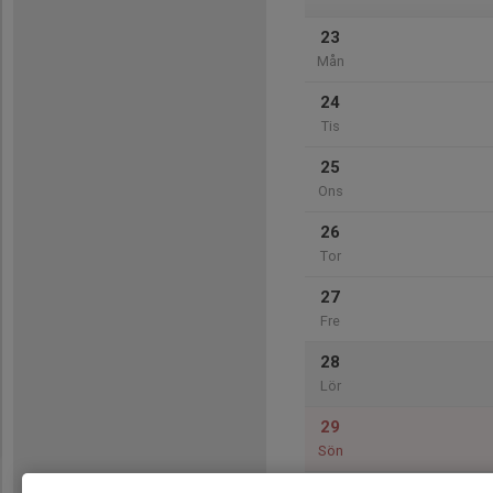
23
Mån
24
Tis
25
Ons
26
Tor
27
Fre
28
Lör
29
Sön