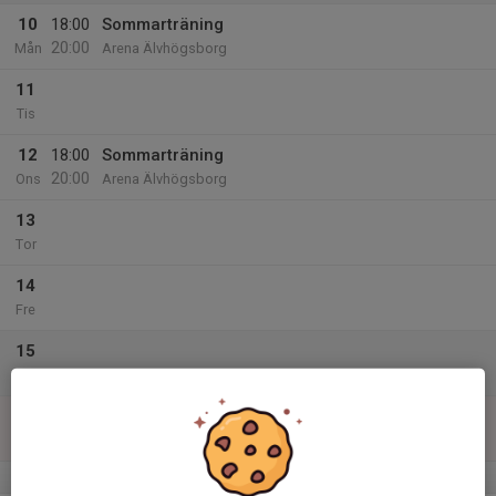
10
18:00
Sommarträning
20:00
Mån
Arena Älvhögsborg
11
Tis
12
18:00
Sommarträning
20:00
Ons
Arena Älvhögsborg
13
Tor
14
Fre
15
Lör
16
Sön
v.34