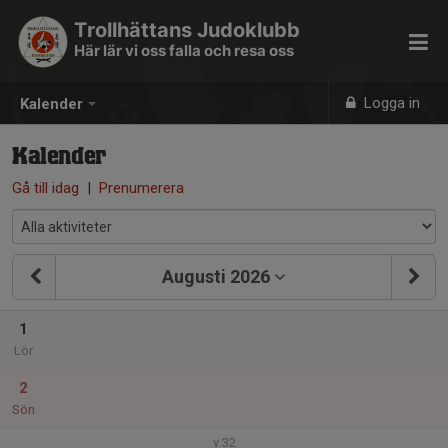
Trollhättans Judoklubb
Här lär vi oss falla och resa oss
Logga in
Kalender
Kalender
Gå till idag
|
Prenumerera
Augusti 2026
1
Lör
2
Sön
v.32