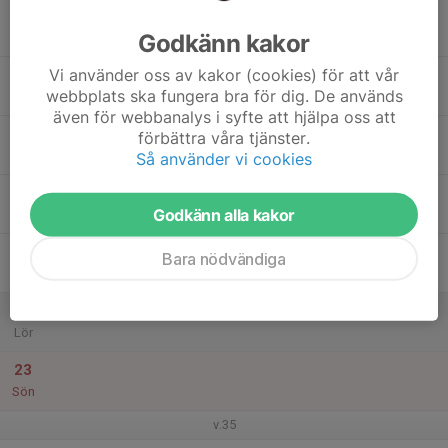
17
18:00
Sommarträning
20:00
Godkänn kakor
Mån
Arena Älvhögsborg
Vi använder oss av kakor (cookies) för att vår
18
webbplats ska fungera bra för dig. De används
Tis
även för webbanalys i syfte att hjälpa oss att
19
18:00
Sommarträning
förbättra våra tjänster.
20:00
Ons
Arena Älvhögsborg
Så använder vi cookies
20
Godkänn alla kakor
Tor
21
Bara nödvändiga
Fre
22
Lör
23
Sön
v.35