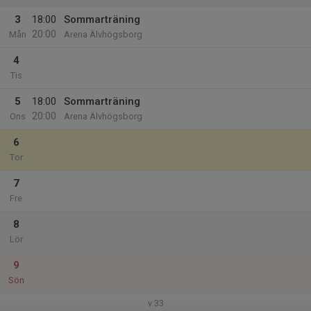
3
18:00
Sommarträning
20:00
Mån
Arena Älvhögsborg
4
Tis
5
18:00
Sommarträning
20:00
Ons
Arena Älvhögsborg
6
Tor
7
Fre
8
Lör
9
Sön
v.33