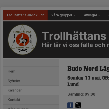
Trollhättans Judoklubb
Våra grupper
Tävlingar
L
Trollhättans
Här lär vi oss falla och 
Budo Nord Lä
Hem
Söndag 17 maj, 09
Nyheter
Lund
Kalender
Samling: 09:00
Kontakt