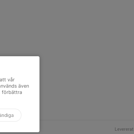
att vår
 används även
t förbättra
ändiga
Levererat