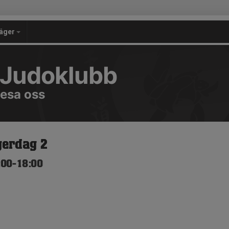
äger
 Judoklubb
resa oss
gerdag 2
:00-18:00