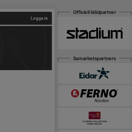
Officiell klädpartner
Logga in
Samarbetspartners