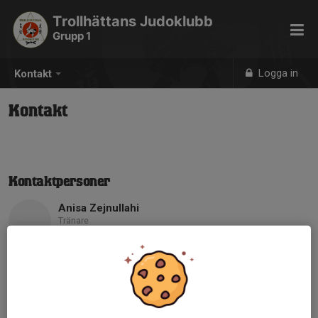
Trollhättans Judoklubb
Grupp 1
Logga in
Kontakt
Kontakt
Kontaktpersoner
Anisa Zejnullahi
Tränare
Mobil visas bara för inloggade
E-post visas bara för inloggade