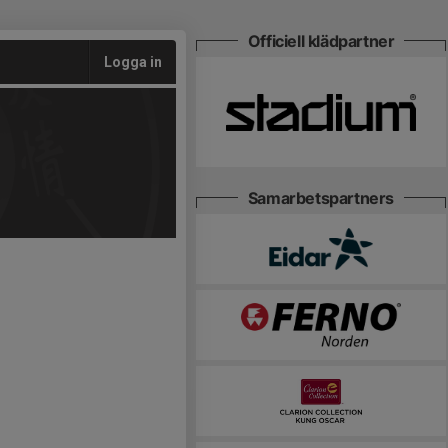
Officiell klädpartner
Logga in
Samarbetspartners