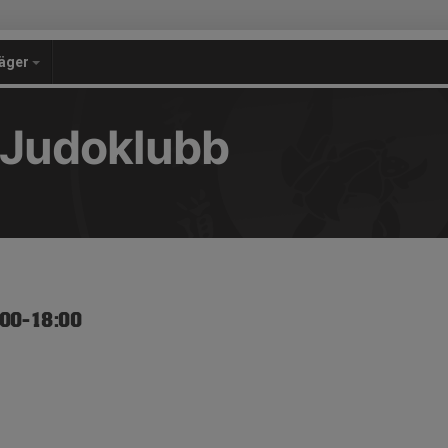
äger
 Judoklubb
:00-18:00