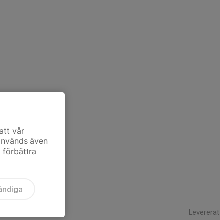
att vår
 används även
t förbättra
ändiga
Levererat