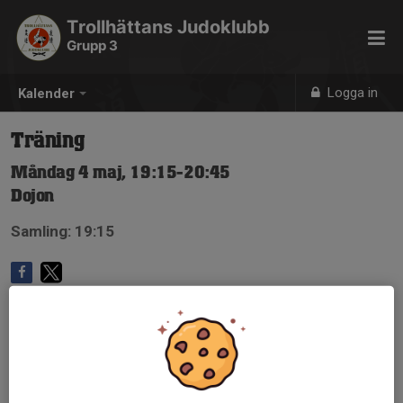
Trollhättans Judoklubb
Grupp 3
Logga in
Kalender
Träning
Måndag 4 maj, 19:15-20:45
Dojon
Samling: 19:15