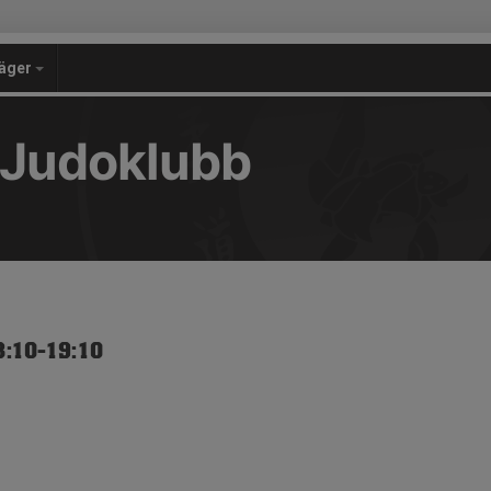
äger
 Judoklubb
8:10-19:10