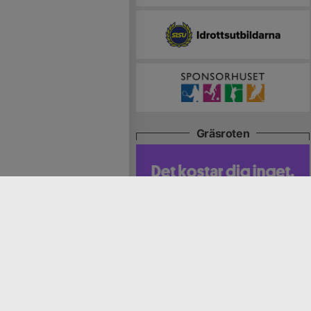
Gräsroten
Skriv ut
 av