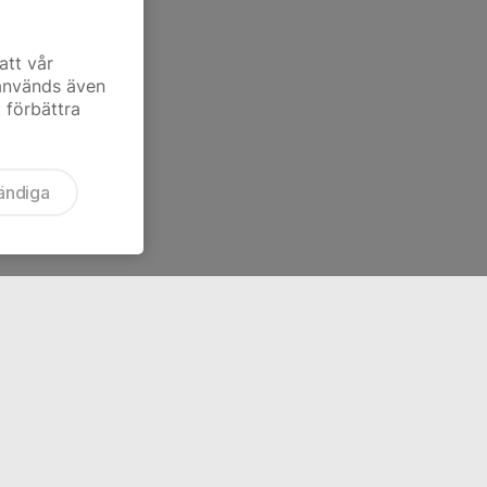
att vår
 används även
t förbättra
ändiga
Levererat