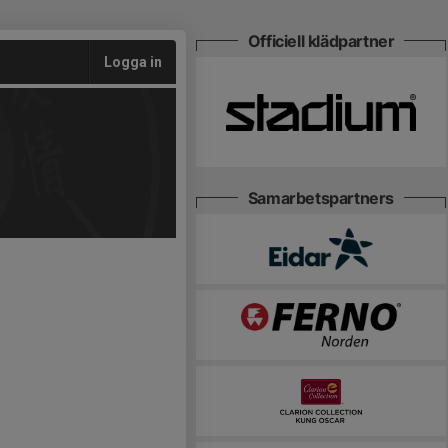
Officiell klädpartner
Logga in
Samarbetspartners