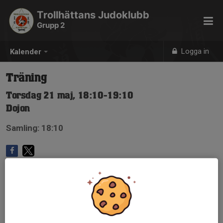
Trollhättans Judoklubb
Grupp 2
Logga in
Kalender
Träning
Torsdag 21 maj, 18:10-19:10
Dojon
Samling: 18:10