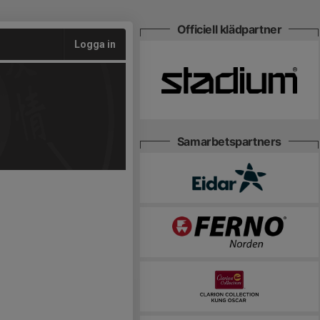
Officiell klädpartner
Logga in
Samarbetspartners