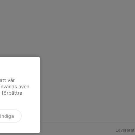
att vår
 används även
t förbättra
ändiga
Levererat