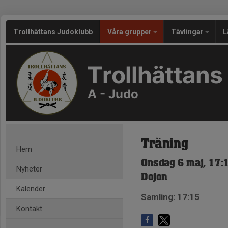
Trollhättans Judoklubb
Våra grupper
Tävlingar
L
Trollhättans
A - Judo
Träning
Hem
Onsdag 6 maj, 17:
Nyheter
Dojon
Kalender
Samling: 17:15
Kontakt