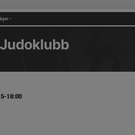
äger
 Judoklubb
15-18:00